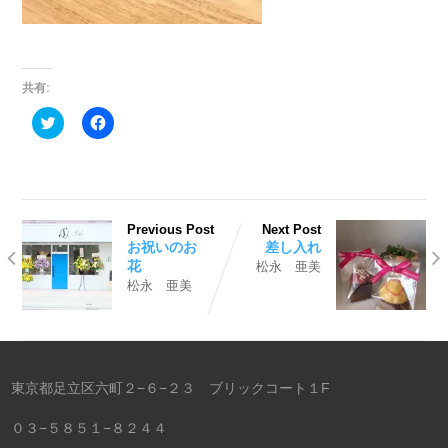
共有:
ク
Facebook
リ
で
ッ
共
ク
有
し
す
て
る
Twitter
に
で
は
共
ク
Previous Post
Next Post
有
リ
お祝いのお
差し入れ
(新
ッ
し
ク
花
松永 亜美
い
し
松永 亜美
ウ
て
ィ
く
ン
だ
ド
さ
ウ
い
で
(新
開
し
き
い
東京都足立区六町２−６−２３ ブリックコート１F
ま
ウ
す)
ィ
ン
０３−５８５１−８２４４
ド
ウ