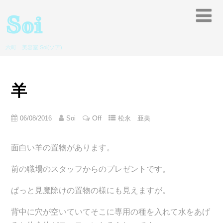
Soi
六町 美容室 Soi(ソア)
羊
Off
06/08/2016
Soi
松永 亜美
面白い羊の置物があります。
前の職場のスタッフからのプレゼントです。
ぱっと見魔除けの置物の様にも見えますが。
背中に穴が空いていてそこに専用の種を入れて水をあげ