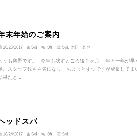
年末年始のご案内
10/25/2017
Soi
Off
Soi
,
奥野 真也
どうも奥野です。 今年も残すところ後２ヶ月。 年々一年が早
半、スタッフ数も４名になり ちょっとずつですが成長してま
結果だと...
ヘッドスパ
10/24/2017
Soi
Off
Soi