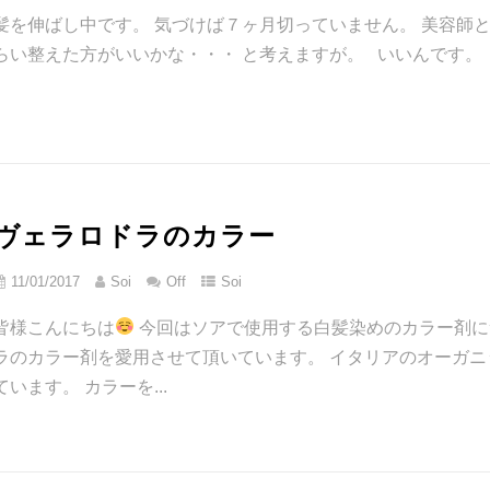
髪を伸ばし中です。 気づけば７ヶ月切っていません。 美容師
らい整えた方がいいかな・・・ と考えますが。 いいんです。 早
ヴェラロドラのカラー
11/01/2017
Soi
Off
Soi
皆様こんにちは
今回はソアで使用する白髪染めのカラー剤に
ラのカラー剤を愛用させて頂いています。 イタリアのオーガ
ています。 カラーを...