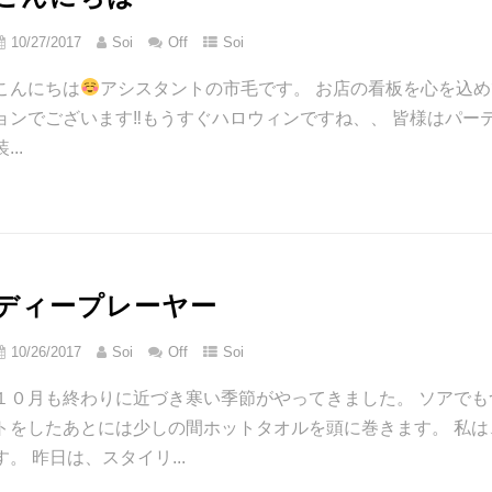
10/27/2017
Soi
Off
Soi
こんにちは
アシスタントの市毛です。 お店の看板を心を込
ョンでございます‼︎もうすぐハロウィンですね、、 皆様はパ
...
ディープレーヤー
10/26/2017
Soi
Off
Soi
１０月も終わりに近づき寒い季節がやってきました。 ソアで
トをしたあとには少しの間ホットタオルを頭に巻きます。 私
す。 昨日は、スタイリ...