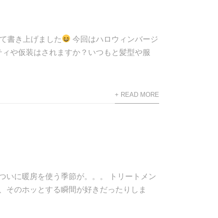
めて書き上げました
今回はハロウィンバージ
ーティや仮装はされますか？いつもと髪型や服
+ READ MORE
もついに暖房を使う季節が。。。 トリートメン
は、そのホッとする瞬間が好きだったりしま